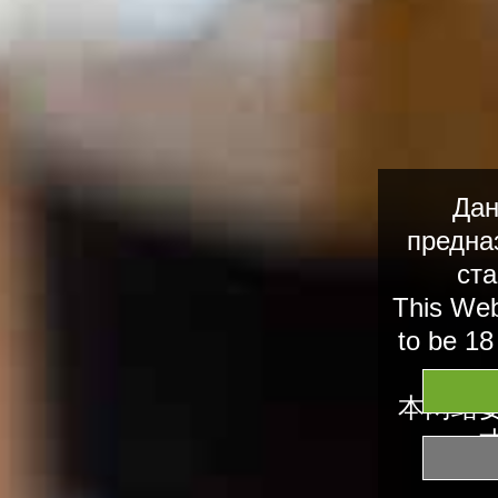
Дан
предна
ста
This Web
to be 18
本网站