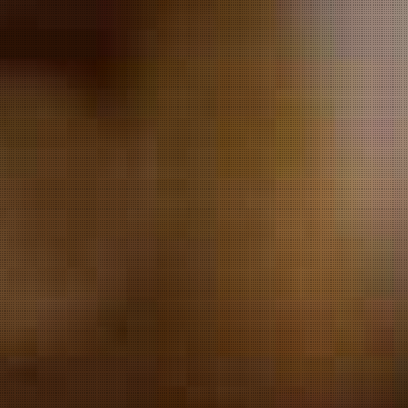
Brewery
Malz&Hopfe

»
Archive by category "Конкурс"
December
Победитель конкурс
4
октяб
Назван победитель конкурса
фотографии за октябрь.
Напоминаем, что продолжаетс