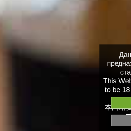
Дан
предна
ста
This Web
to be 18
本网站