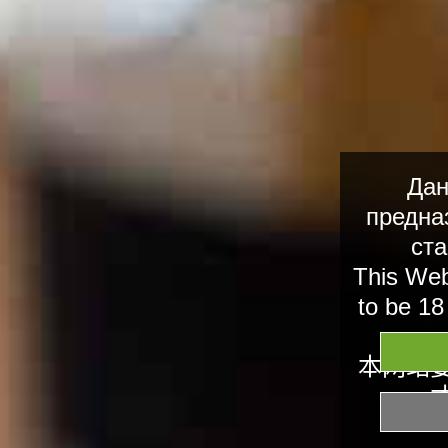
Дан
предна
ста
This Web
to be 18
本网站