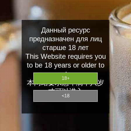
Данный ресурс
предназначен для лиц
старше 18 лет
This Website requires you
s reserved.
to be 18 years or older to
Hopfen
enter
本网站要求您年满十八岁
才可以进入